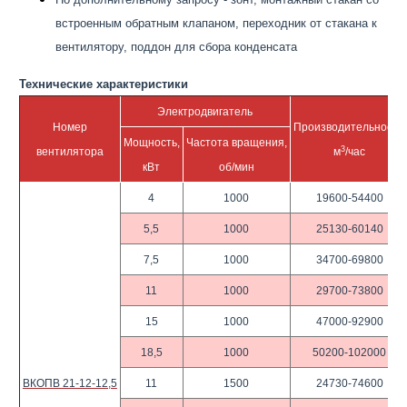
встроенным обратным клапаном, переходник от стакана к
вентилятору, поддон для сбора конденсата
Технические характеристики
Электродвигатель
Номер
Производительность,
Мощность,
Частота вращения,
3
вентилятора
м
/час
кВт
об/мин
4
1000
19600-54400
5,5
1000
25130-60140
7,5
1000
34700-69800
11
1000
29700-73800
15
1000
47000-92900
18,5
1000
50200-102000
ВКОПВ 21-12-12,5
11
1500
24730-74600