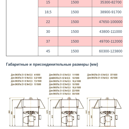
15
1500
35300-82700
18,5
1500
38900-91700
22
1500
47650-100000
30
1500
43800-111000
37
1500
49700-112000
45
1500
60300-123800
Габаритные и присоединительные размеры (мм)