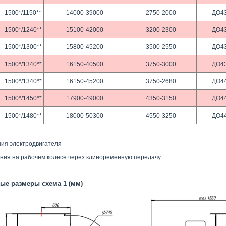
1500*/1150**
14000-39000
2750-2000
ДО4
1500*/1240**
15100-42000
3200-2300
ДО4
1500*/1300**
15800-45200
3500-2550
ДО4
1500*/1340**
16150-40500
3750-3000
ДО4
1500*/1340**
16150-45200
3750-2680
ДО4
1500*/1450**
17900-49000
4350-3150
ДО4
1500*/1480**
18000-50300
4550-3250
ДО4
ния электродвигателя
щения на рабочем колесе через клиноременную передачу
ые размеры схема 1 (мм)