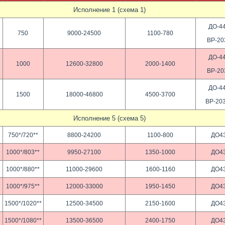
Исполнение 1 (схема 1)
ДО-44
750
9000-24500
1100-780
ВР-20
ДО-44
1000
12600-32800
2000-1400
ВР-20
ДО-44
1500
18000-46800
4500-3700
ВР-203
Исполнение 5 (схема 5)
750*/720**
8800-24200
1100-800
ДО4
1000*/803**
9950-27100
1350-1000
ДО4
1000*/880**
11000-29600
1600-1160
ДО4
1000*/975**
12000-33000
1950-1450
ДО4
1500*/1020**
12500-34500
2150-1600
ДО4
1500*/1080**
13500-36500
2400-1750
ДО4