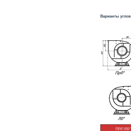
Варианты углов 
ПР0°/Л0°