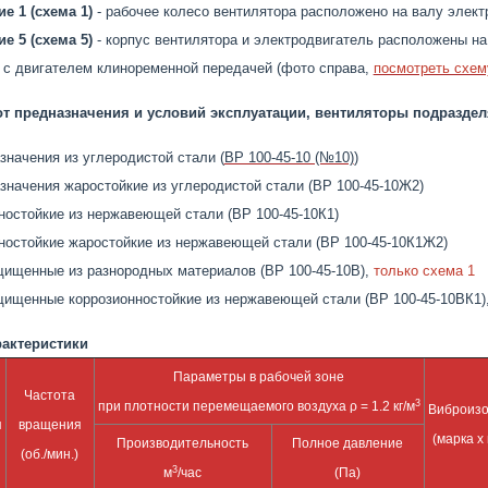
е 1 (схема 1)
- рабочее колесо вентилятора расположено на валу элект
е 5 (схема 5)
- корпус вентилятора и электродвигатель расположены на
 с двигателем клиноременной передачей (фото справа,
посмотреть схем
от предназначения и условий эксплуатации, вентиляторы подраздел
значения из углеродистой стали (
ВР 100-45-10 (№10)
)
значения жаростойкие из углеродистой стали (ВР 100-45-10Ж2)
ностойкие из нержавеющей стали (ВР 100-45-10К1)
ностойкие жаростойкие из нержавеющей стали (ВР 100-45-10К1Ж2)
ищенные из разнородных материалов (ВР 100-45-10В),
только схема 1
ищенные коррозионностойкие из нержавеющей стали (ВР 100-45-10ВК1)
рактеристики
Параметры в рабочей зоне
Частота
3
при плотности перемещаемого воздуха ρ = 1.2 кг/м
Виброиз
я
вращения
(марка х 
Производительность
Полное давление
(об./мин.)
3
м
/час
(Па)