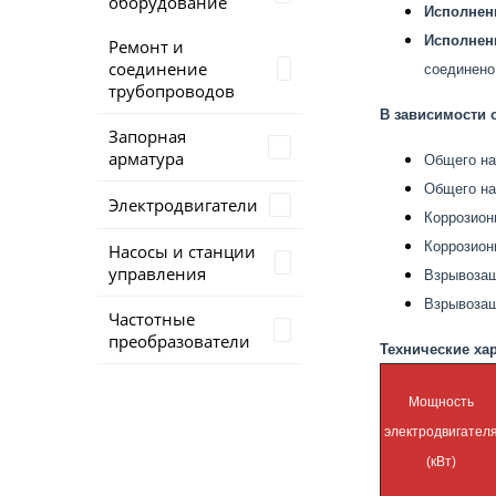
оборудование
Исполнени
Исполнени
Ремонт и
соединение
соединено
трубопроводов
В зависимости 
Запорная
арматура
Общего на
Общего на
Электродвигатели
Коррозион
Коррозион
Насосы и станции
управления
Взрывозащ
Взрывозащ
Частотные
преобразователи
Технические ха
Мощность
электродвигател
(кВт)