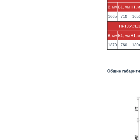
B, мм
B1, мм
H1, 
1665
710
165
ПР135°/Л13
B, мм
B1, мм
H1, 
1870
760
189
Общие габаритн