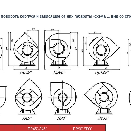
поворота корпуса и зависящие от них габариты (схема 1, вид со ст
ПР45°/Л45°
ПР90°/Л90°