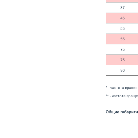
37
45
55
55
75
75
90
* - частота враще
** - частота вра
Общие габаритн