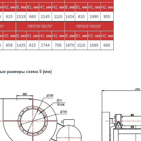
мм
H2, мм
B, мм
B1, мм
H1, мм
H2, мм
B, мм
B1, мм
H1, мм
H2, мм
0
615
1519
660
2145
1110
1424
810
1990
955
5°
ПР270°/Л270°
ПР315°/Л315°
мм
H2, мм
B, мм
B1, мм
H1, мм
H2, мм
B, мм
B1, мм
H1, мм
H2, мм
4
859
1425
615
1744
709
1870
1110
1695
660
ые размеры схема 5 (мм)