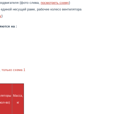
родвигателя (фото слева,
посмотреть схему
)
 единой несущей раме, рабочее колесо вентилятора
у
)
яются на :
,
только схема 1
оляторы
Масса,
кол-во)
кг