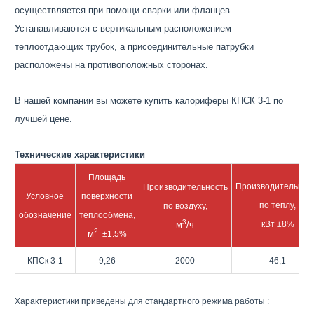
осуществляется при помощи сварки или фланцев.
Устанавливаются с вертикальным расположением
теплоотдающих трубок, а присоединительные патрубки
расположены на противоположных сторонах.
В нашей компании вы можете купить калориферы КПСК 3-1 по
лучшей цене.
Технические характеристики
Площадь
Производительнос
Производительность
Условное
поверхности
по теплу,
по воздуху,
обозначение
теплообмена,
3
м
/ч
кВт
±8%
2
м
±1.5%
КПСк 3-1
9,26
2000
46,1
Характеристики приведены для стандартного режима работы :