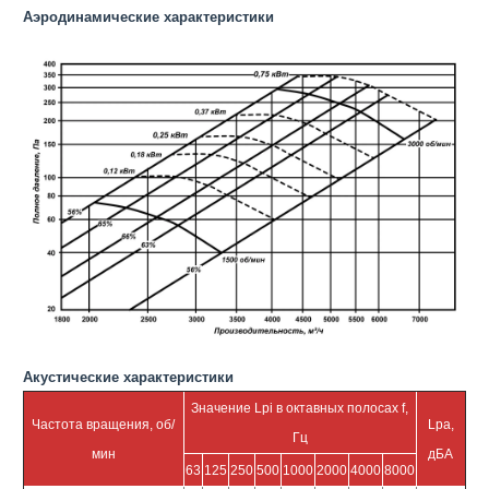
Аэродинамические характеристики
Акустические характеристики
Значение Lpi в октавных полосах f,
Частота вращения, об/
Lpa,
Гц
мин
дБА
63
125
250
500
1000
2000
4000
8000