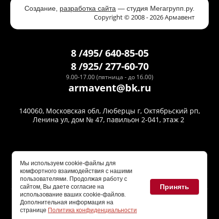
Создание,
разработка сайта
— студия Мегагрупп.ру.
Copyright © 2008 - 2026 Армавент
8 /495/ 640-85-05
8 /925/ 277-60-70
9.00-17.00 (пятница - до 16.00)
armavent@bk.ru
140060, Московская обл, Люберцы г, Октябрьский рп,
Ленина ул, дом № 47, павильон 2-041, этаж 2
Мы используем cookie-файлы для
комфортного взаимодействия с нашими
пользователями. Продолжая работу с
Принять
сайтом, Вы даете согласие на
Политика конфиденциальности
использование ваших cookie-файлов.
Дополнительная информация на
Вся техническая информация на сайте носит справочный
странице
Политика конфиденциальности
характер и ни при каких условиях не является публичной