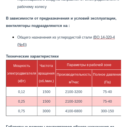
рабочему колесу
В зависимости от предназначения и условий эксплуатации,
вентиляторы подразделяются на :
Общего назначения из углеродистой стали (
ВО 14-320-4
(№4)
)
Технические характеристики
Параметры в рабочей зоне
Мощность
Частота
М
электродвигателя
вращения
Производительность
Полное давление
(кВт)
(об./мин.)
3
м
/час
(Па)
0,12
1500
2100-3200
75-40
0,25
1500
2100-3200
75-40
0,75
3000
4100-6800
300-150
Габаритные размеры вентиляторов общего назначения из