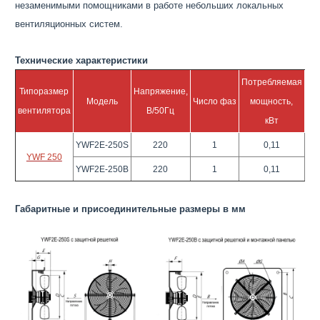
незаменимыми помощниками в работе небольших локальных
вентиляционных систем.
Технические характеристики
Потребляемая
Типоразмер
Напряжение,
Ток
Модель
Число фаз
мощность,
вентилятора
В/50Гц
А
кВт
YWF2Е-250S
220
1
0,11
0,
YWF 250
YWF2Е-250B
220
1
0,11
0,
Габаритные и присоединительные размеры в мм