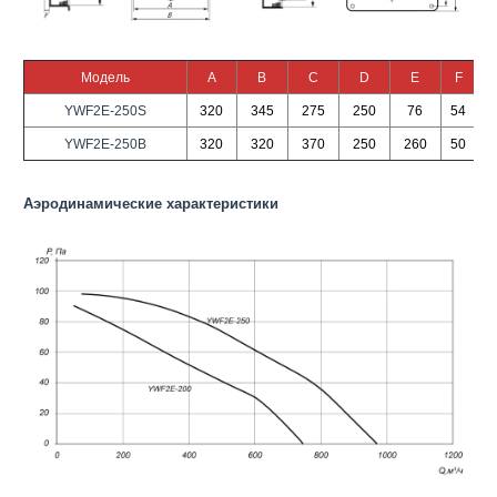
Модель
A
B
C
D
E
F
YWF2Е-250S
320
345
275
250
76
54
YWF2Е-250B
320
320
370
250
260
50
Аэродинамические характеристики