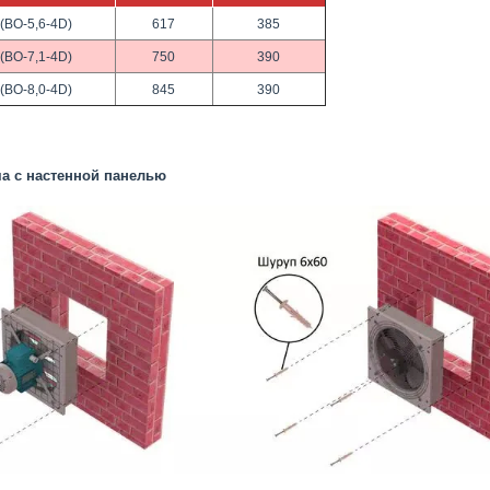
 (ВО-5,6-4D)
617
385
 (ВО-7,1-4D)
750
390
 (ВО-8,0-4D)
845
390
а с настенной панелью