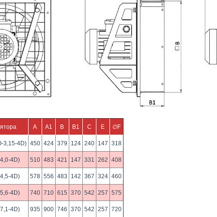
лятора
A
А1
В
В1
С
Е
∅F
-3,15-4D)
450
424
379
124
240
147
318
4,0-4D)
510
483
421
147
331
262
408
4,5-4D)
578
556
483
142
367
324
460
5,6-4D)
740
710
615
370
542
257
575
7,1-4D)
935
900
746
370
542
257
720