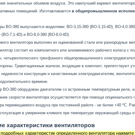
ия значительных объемов воздуха. Это наилучший вариант вентиляторов
ативных помещений. Изготавливается
в общепромышленном исполне
ы ВО-380 выпускаются моделями: ВО-3,15-380 (ВО-3,15-4D), ВО-4,0-380 (В
 (ВО-7,1-4D) и ВО-8,0-380 (ВО-8,0-4D).
евого вентилятора выполнен из оцинкованной стали или разнородных м
тилятор состоит из композитного или алюминиевого рабочего колеса с 
ы, четырехполюсного трехфазного общепромышленного электродвигателя
тороны. Гравитационные жалюзи, входящие в комплект, препятствуют ут
 надежности конструкции и качественным электродвигателям, вентилято
родолжительного времени.
р ВО-380 оборудован двигателем со встроенным температурным реле, кл
ание скорости вентилятора осуществляется при помощи опционального ч
ра перемещаемого воздуха при постоянной работе - не более +40 ºС. Ра
ксплуатация в умеренном климате при температуре окружающей среды от 
ие характеристики вентиляторов
 подробных характеристик определенного вентилятора нажмите 