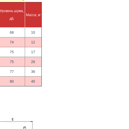
Уровень шума,
Масса, кг
дБ
68
10
74
12
75
17
75
26
77
36
80
40