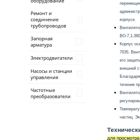
оборудование
перемещен
администр
Ремонт и
соединение
корпусе.
трубопроводов
Вентилятор
ВО-7,1-380
Запорная
арматура
Корпус ос
7035. Вен
Электродвигатели
его защит
внешней с
Насосы и станции
управления
Благодаря
течение п
Частотные
Вентилято
преобразователи
регулиров
Температу
частиц. Э
Техническ
для просмотра