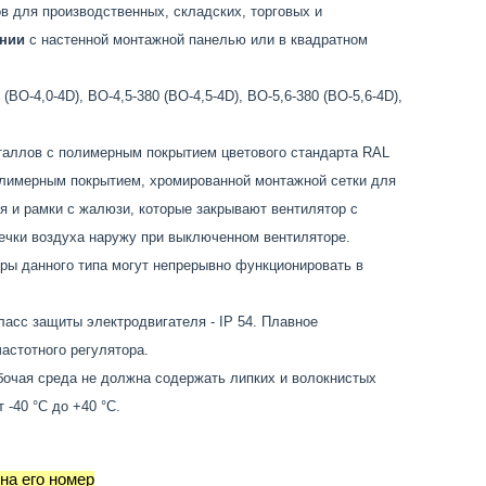
 для производственных, складских, торговых и
нии
с настенной монтажной панелью или в квадратном
О-4,0-4D), ВО-4,5-380 (ВО-4,5-4D), ВО-5,6-380 (ВО-5,6-4D),
еталлов с полимерным покрытием цветового стандарта RAL
полимерным покрытием, хромированной монтажной сетки для
 и рамки с жалюзи, которые закрывают вентилятор с
ечки воздуха наружу при выключенном вентиляторе.
ры данного типа могут непрерывно функционировать в
асс защиты электродвигателя - IP 54. Плавное
астотного регулятора.
бочая среда не должна содержать липких и волокнистых
-40 °С до +40 °С.
на его номер