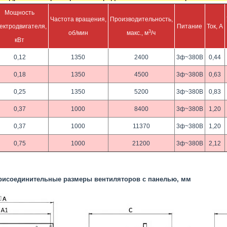
Мощность
Частота вращения,
Производительность,
ектродвигателя,
Питание
Ток, А
3
об/мин
макс., м
/ч
кВт
0,12
1350
2400
3ф~380В
0,44
0,18
1350
4500
3ф~380В
0,63
0,25
1350
5200
3ф~380В
0,83
0,37
1000
8400
3ф~380В
1,20
0,37
1000
11370
3ф~380В
1,20
0,75
1000
21200
3ф~380В
2,12
рисоединительные размеры вентиляторов с панелью, мм