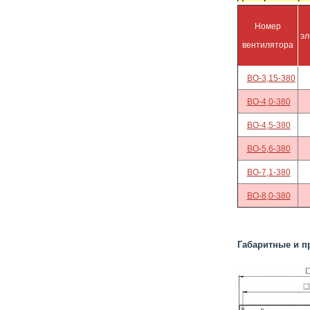
Номер
эл
вентилятора
ВО-3,15-380
ВО-4,0-380
ВО-4,5-380
ВО-5,6-380
ВО-7,1-380
ВО-8,0-380
Габаритные и п