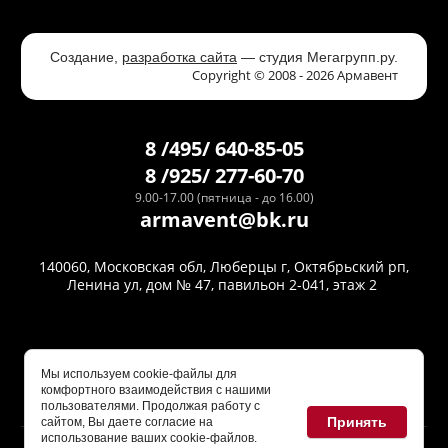
Создание,
разработка сайта
— студия Мегагрупп.ру.
Copyright © 2008 - 2026 Армавент
8 /495/ 640-85-05
8 /925/ 277-60-70
9.00-17.00 (пятница - до 16.00)
armavent@bk.ru
140060, Московская обл, Люберцы г, Октябрьский рп,
Ленина ул, дом № 47, павильон 2-041, этаж 2
Мы используем cookie-файлы для
комфортного взаимодействия с нашими
пользователями. Продолжая работу с
Принять
сайтом, Вы даете согласие на
Политика конфиденциальности
использование ваших cookie-файлов.