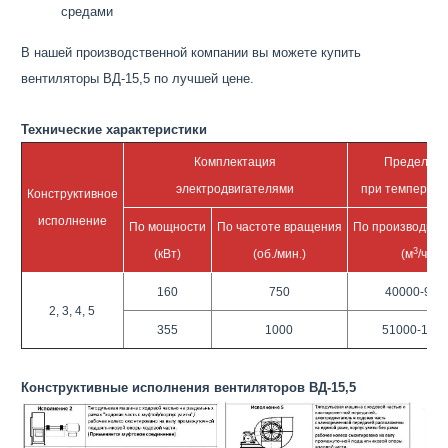
средами
В нашей производственной компании вы можете купить
вентиляторы ВД-15,5 по лучшей цене.
Технические характеристики
Комплектация
Пределы п
электродвигателями
при температ
Конструктивное
исполнение
По мощности
По частоте вращения
По производите
3
(кВт)
(об./мин.)
(м
/час)
160
750
40000-950
2, 3, 4, 5
355
1000
51000-127
Конструктивные исполнения вентиляторов ВД-15,5