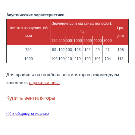
Акустические характеристики
Значение Lpi в октавных полосах f,
Частота вращения, об/
Lpa,
Гц
мин
дБА
125
250
500
1000
2000
4000
8000
750
99
102
103
103
102
99
97
108
1000
106
109
110
110
109
106
104
115
Для правильного подбора вентиляторов рекомендуем
заполнить
опросный лист
Купить вентиляторы
<< к общему описанию